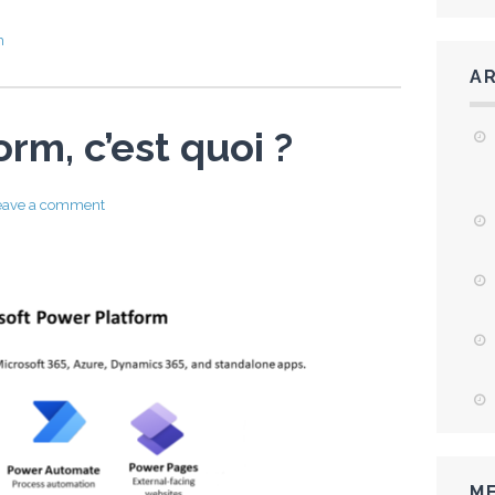
m
A
rm, c’est quoi ?
eave a comment
ME