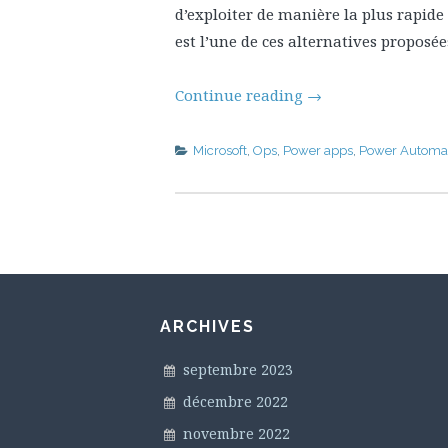
d’exploiter de manière la plus rapide
est l’une de ces alternatives proposée
Continue reading
→
Microsoft
,
Ops
,
Power apps
,
Power Automa
ARCHIVES
septembre 2023
décembre 2022
novembre 2022