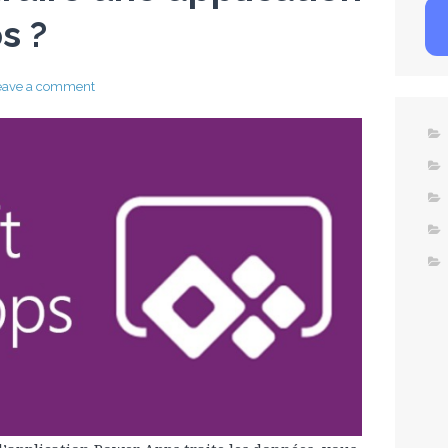
s ?
eave a comment