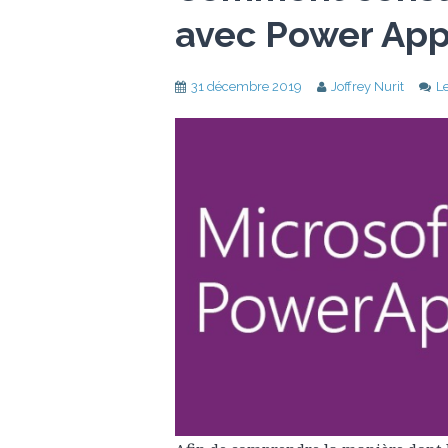
avec Power App
31 décembre 2019
Joffrey Nurit
L