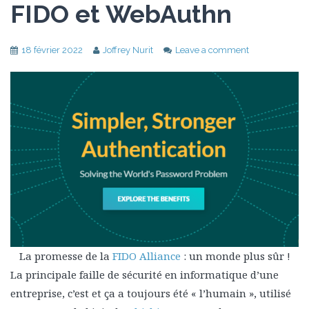
FIDO et WebAuthn
18 février 2022
Joffrey Nurit
Leave a comment
La promesse de la
FIDO Alliance
: un monde plus sûr !
La principale faille de sécurité en informatique d’une
entreprise, c’est et ça a toujours été « l’humain », utilisé