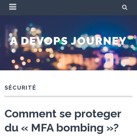
Skip
PRIMARY
SE
to
MENU
content
A DEVOPS JOURNEY
SÉCURITÉ
Comment se proteger
du « MFA bombing »?