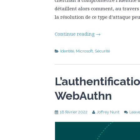
cherchait à compromettre l’identité de
détaillent alors comment, au travers
la résolution de ce type d’attaque peu
Continue reading
→
Identité
,
Microsoft
,
Sécurité
L’authentificati
WebAuthn
18 février 2022
Joffrey Nurit
Leav