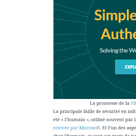
La promesse de la
FI
La principale faille de sécurité en in
été « l’humain », utilisé souvent par 
relevée par Microsoft
. Et l’un des as
chez l’humain, ce sont ses mots de pa