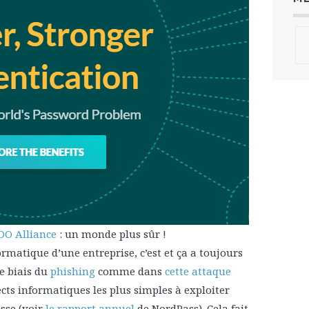
DO Alliance
: un monde plus sûr !
formatique d’une entreprise, c’est et ça a toujours
le biais du
phishing
comme dans
cette attaque
pects informatiques les plus simples à exploiter
sse (voir
le rapport annuel
de NordPass). Cela fait