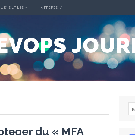
 LIENS UTILES
A PROPOS […]
DEVOPS JOUR
Rec
oteger du « MFA