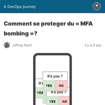
A DevOps journey
Comment se proteger du « MFA
bombing »?
Joffrey Nurit
il y a 4 ans