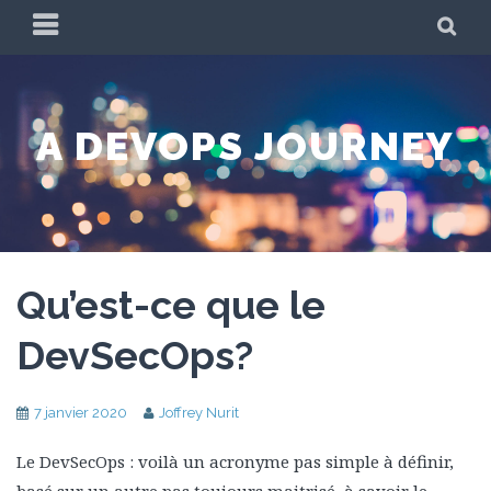
Skip
PRIMARY
SE
to
MENU
content
A DEVOPS JOURNEY
Qu’est-ce que le
DevSecOps?
7 janvier 2020
Joffrey Nurit
Le DevSecOps : voilà un acronyme pas simple à définir,