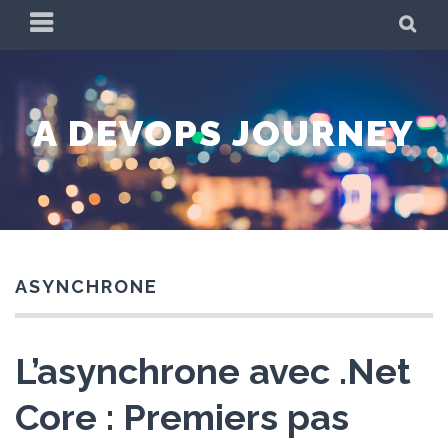
Skip
PRIMARY
SE
to
MENU
content
A DEVOPS JOURNEY
ASYNCHRONE
L’asynchrone avec .Net
Core : Premiers pas